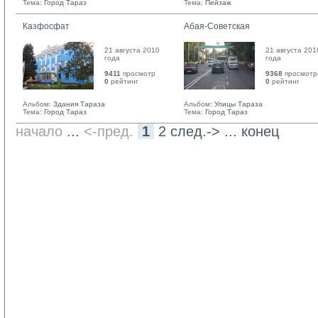
Тема:
Город Тараз
Тема:
Пейзаж
Казфосфат
Абая-Советская
21 августа 2010
21 августа 201
года
года
9411
просмотр
9368
просмотр
0
рейтинг 
0
рейтинг 
Альбом:
Здания Тараза
Альбом:
Улицы Тараза
Тема:
Город Тараз
Тема:
Город Тараз
начало
... 
<-пред.
1
2
след.->
... 
конец