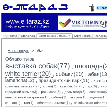
О Тара
Фото Тараза и области
О Таразе
Статистика
Карта Тараза
Гостиниц
На главную
-> 
абая
Облако тэгов
выставка собак(77)
площадь(
,
white terrier(20)
собаки(20)
абая(13
,
,
lamancha(12)
,
,
президентский парк(11)
karmarn
,
,
,
,
коммунистическая(7)
аллея(7)
казыбек би(7)
парк(6)
хим
,
,
,
городской акимат(3)
рахимова(3)
драмтеатр(3)
советская(
,
,
,
центральный гастроном(1)
собаки(1)
акимат(1)
ущелье(1)
,
,
,
каньон(1)
гаи(1)
областной акимат(1)
жамбылская область